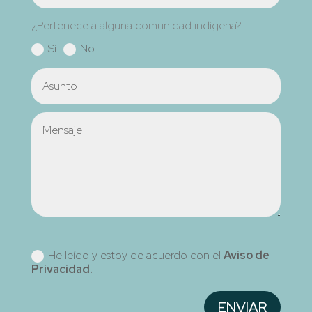
¿Pertenece a alguna comunidad indígena?
Sí
No
.
He leído y estoy de acuerdo con el
Aviso de
Privacidad.
ENVIAR