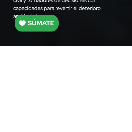
civil y tomadores de decisiones con
capacidades para revertir el deterioro
ambiental.
SÚMATE
SÚMATE