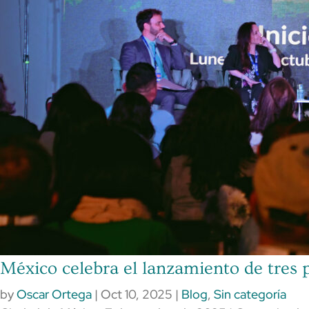
México celebra el lanzamiento de tres 
by
Oscar Ortega
|
Oct 10, 2025
|
Blog
,
Sin categoría